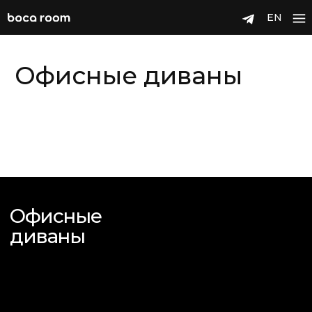
EN
Офисные диваны
Офисные
диваны