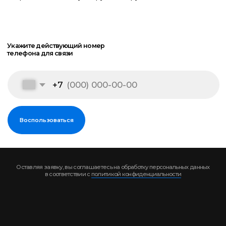
СПБ
Пн-Пт 10:00 - 20:00
Сб-Вс 11:00 - 19:00
Салоны
Москва
, Холодильный переулок, 3с4. м.
Тульская (Товарищество Рябовской
мануфактуры)
+7 (495) 129-99-20
Москва
, Костикова, 4к5
ЖК "LUCKY" (Лаки)
+7 (495) 129-99-20
Санкт-Петербург
,
Проспект Медиков, 4, к. 1
+7 (812) 615-20-48
Дубай
, 3, улица 56, Дубай Инвестментс
Парк 2, эмират Дубай
Алматы
, Муканова, 159
+7 (747) 824-78-54
Публичная оферта
Документы
Политика конфиденциальности