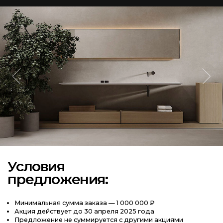
Укажите действующий номер
телефона для связи
+7
Воспользоваться
Оставляя заявку, вы соглашаетесь на обработку персональных данных
в соответствии с
политикой конфиденциальности
КОНТАКТЫ
Контакты
+7 (495) 129-99-20
info@boca.su
График
МСК
Пн-Пт 10:00 - 20:00
Сб-Вс 11:00 - 19:00