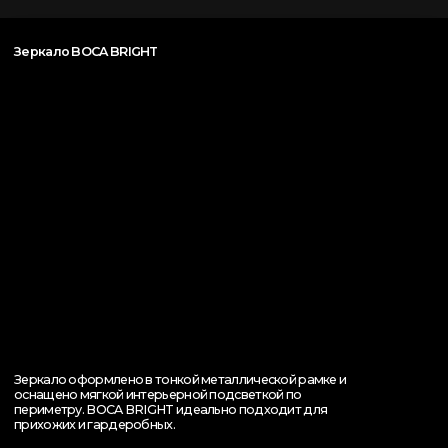
Зеркало оформлено в тонкой металлической рамке и
оснащено мягкой интерьерной подсветкой по
периметру. BOCA BRIGHT идеально подходит для
прихожих и гардеробных.
Как воспользоваться?
Оформите заказ на два и более предмета мебели
на сумму от 1 000 000 ₽, и получите зеркало BOCA
BRIGHT в подарок. Это идеальное решение для
тех, кто хочет дополнить свой интерьер стильным и
функциональным элементом.
Воспользоваться