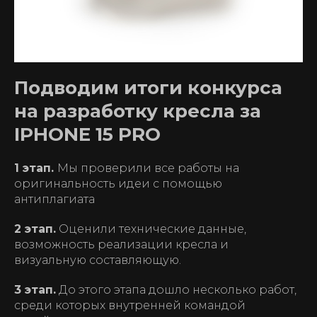
Подводим итоги конкурса
на разработку кресла за
IPHONE 15 PRO
1 этап.
Мы проверили все работы на
оригинальность идеи с помощью
антиплагиата
2 этап.
Оценили технические данные,
возможность реализации кресла и
визуальную составляющую.
3 этап.
До этого этапа дошло несколько работ,
среди которых внутренней командой