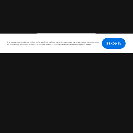
Политика конфиденциальности
Мы используем cookies для быстрой и удобной работы сайта. Оставаясь на сайте, вы даёте свое согласие
закрыть
на обработку персональных данных и соглашаетесь с
политикой обработки персональных данных
Цены на сайте являются примерными и не являются
публичной офертой. Точная цена зависит от выбранной
конфигурации товара и материала.