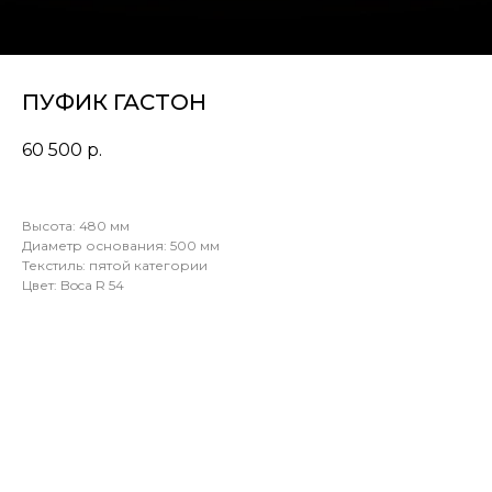
ПУФИК ГАСТОН
60 500
р.
Высота: 480 мм
Диаметр основания: 500 мм
Текстиль: пятой категории
Цвет: Boca R 54
Подробнее