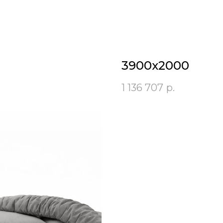
3900x2000
1 136 707
р.